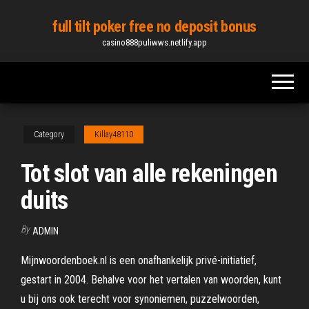
Skip
full tilt poker free no deposit bonus
to
casino888puliwws.netlify.app
the
content
Category
Killay48110
Tot slot van alle rekeningen
duits
By
ADMIN
Mijnwoordenboek.nl is een onafhankelijk privé-initiatief,
gestart in 2004. Behalve voor het vertalen van woorden, kunt
u bij ons ook terecht voor synoniemen, puzzelwoorden,